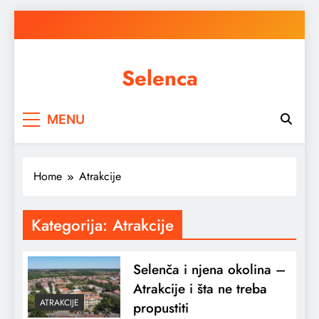
Skip
to
content
Selenca
MENU
Home
Atrakcije
Kategorija:
Atrakcije
Selenča i njena okolina –
Atrakcije i šta ne treba
ATRAKCIJE
propustiti