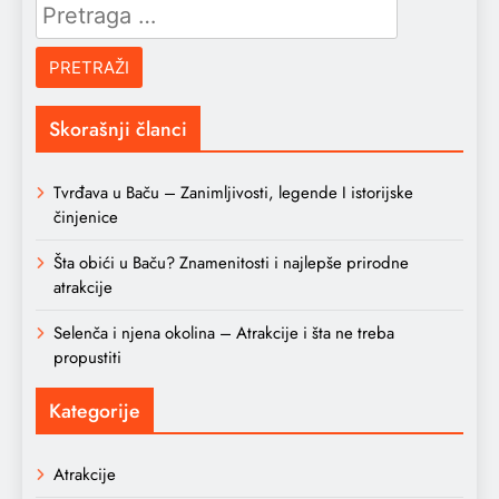
Pretraga
za:
Skorašnji članci
Tvrđava u Baču – Zanimljivosti, legende I istorijske
činjenice
Šta obići u Baču? Znamenitosti i najlepše prirodne
atrakcije
Selenča i njena okolina – Atrakcije i šta ne treba
propustiti
Kategorije
Atrakcije