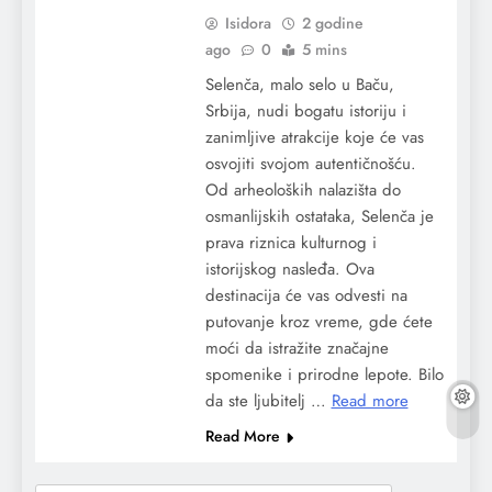
Isidora
2 godine
ago
0
5 mins
Selenča, malo selo u Baču,
Srbija, nudi bogatu istoriju i
zanimljive atrakcije koje će vas
osvojiti svojom autentičnošću.
Od arheoloških nalazišta do
osmanlijskih ostataka, Selenča je
prava riznica kulturnog i
istorijskog nasleđa. Ova
destinacija će vas odvesti na
putovanje kroz vreme, gde ćete
moći da istražite značajne
spomenike i prirodne lepote. Bilo
da ste ljubitelj …
Read more
Read More