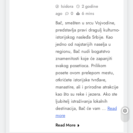
Isidora
2 godine
ago
0
6 mins
Bač, smešten u srcu Vojvodine,
predstavlja pravi dragulj kulturno-
istorijskog nasleđa Srbije. Kao
jedno od najstarijih naselja u
regionu, Bač nudi bogatstvo
znamenitosti koje će zapanjiti
svakog posetioca. Prilikom
posete ovom prelepom mestu,
otkrićete istorijske tvrđave,
manastire, ali i prirodne atrakcije
kao što su reke i jezera. Ako ste
ljubitelj istraživanja lokalnih
destinacija, Bač će vam …
Read
more
Read More