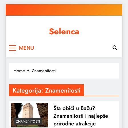
Skip
to
content
Selenca
MENU
Home
Znamenitosti
Kategorija:
Znamenitosti
Šta obići u Baču?
Znamenitosti i najlepše
ZNAMENITOSTI
prirodne atrakcije